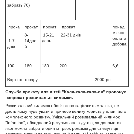
забрать 70)
прока
прокат
прокат
прокат
понад
т
місяць
8-
15-21
22-31 днів
оплата
1-7
14дне
день
добова
днів
й
100
180
180
200
6,6
Вартість товару
2000грн.
Служба прокату для дітей "Каля-каля-каля-ля" пропонує
напрокат розвивальні килимки.
Розвивальний килимок обов'язково зацікавить малюка, не
дасть йому нудьгувати й принесе велику користь у плані його
комплексного розвитку. Унікальний розвивальний килимок
"Infantino", обладнаний регульованою дугою, за допомогою
якої можна вибрати один із трьох режимів для стимуляції
розвитку дитини та тренування її великої і дрібної моторики,