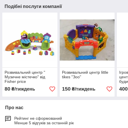
Подібні послуги компанії
Розвивальний центр "
Розвивальний центр little
Ігро
Музичне містечко" від
tikes "Зоо"
цент
Fisher price
буди
Tike
80
150
400
₴/тиждень
₴/тиждень
Про нас
Рейтинг не сформований
Менше 5 відгуків за останній рік