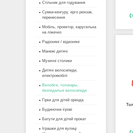
Стільчик для годування
Сумки-кенгуру, ерго рюкзак,
перенесення
Мобіль, проектор, каруселька
на ліжечко
Радіоняні / відеоняні
Манежі дитячі
Музичні столики
Дитячі велосипеди,
електромобілі
Велобіги, толокары,
безпедальні велосипеди
Гірки для дітей оренда.
Тол
Будиночки ігрові
Батути для дітей прокат
Іграшки для вулиці