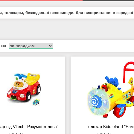
и, толокары, безпедальні велосипеди. Для використання в середені
ар від VTech "Розумні колеса"
Толокар Kiddieland "Елм