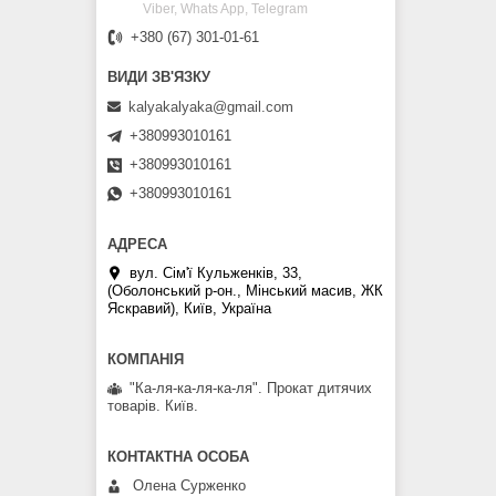
Viber, Whats App, Telegram
+380 (67) 301-01-61
kalyakalyaka@gmail.com
+380993010161
+380993010161
+380993010161
вул. Сім'ї Кульженків, 33,
(Оболонський р-он., Мінський масив, ЖК
Яскравий), Київ, Україна
"Ка-ля-ка-ля-ка-ля". Прокат дитячих
товарів. Київ.
Олена Сурженко