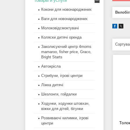
Товары и услуги
Кокони для новонароджених
Велобіг
Ваги для новонароджених
Молоковідсмоктувачі
Коляски дитячі оренда
Заколисуючий центр 4moms
mamaroo, fisher price, Graco,
Bright Starts
Автокрісла
Стрибуни, ігрові центри
Ліжка дитячі
Шезлонги, гойдалки
Ходунки, ходунки штовхач,
віжки для дітей, бігунки
Розвиваючі килимки, ігрові
Толок
центри