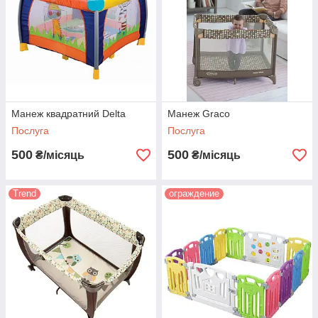
Манеж квадратний Delta
Манеж Graco
Послуга
Послуга
500
500
₴/місяць
₴/місяць
Trend
ограждение