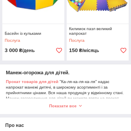
Килимок пазл великий
Басейн із кульками
напрокат
Послуга
Послуга
3 000
150
₴/день
₴/місяць
Манеж-огорожа для дітей.
Прокат товарів для дітей
"Ка-ля-ка-ля-ка-ля" надає
напрокат манежі дитячі, в широкому асортименті і за
прийнятними цінами. Вся наша продукція у відмінному стані.
Манеж-загородження для дітей ви можете взяти на прокат
безпосередньо у нас, або
замовити доставку
по Києву і
Показати все
прилеглі райони при оформленні оренди дитячого манежу
по телефону.
Про нас