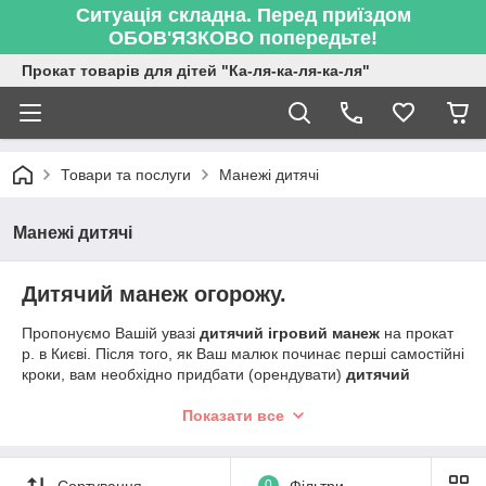
Ситуація складна. Перед приїздом
ОБОВ'ЯЗКОВО попередьте!
Прокат товарів для дітей "Ка-ля-ка-ля-ка-ля"
Товари та послуги
Манежі дитячі
Манежі дитячі
Дитячий манеж огорожу.
Пропонуємо Вашій увазі
дитячий ігровий манеж
на прокат
р. в Києві. Після того, як Ваш малюк починає перші самостійні
кроки, вам необхідно придбати (орендувати)
дитячий
манеж
, який створює свій світ для дитини, дозволяючи
пересуватися в безпечному просторі. У дитини з'являється
Показати все
своя територія, а також нове місце для ігор.
Манеж для дітей.
Сортування
0
Фільтри