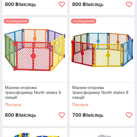
800
800
₴/місяць
₴/місяць
ограждение
ограждение
Манеж-огорожа
Манеж-огорожа
трансформер North states 6
трансформер North states 8
секцій
секцій
Послуга
Послуга
600
700
₴/місяць
₴/місяць