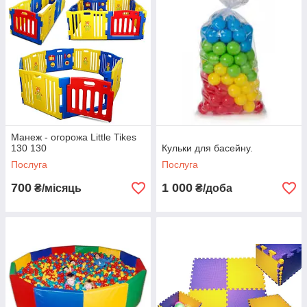
Манеж - огорожа Little Tikes
130 130
Кульки для басейну.
Послуга
Послуга
700
1 000
₴/місяць
₴/доба