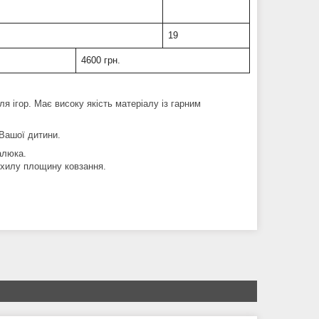
19
4600 грн.
ля ігор. Має високу якість матеріалу із гарним
 Вашої дитини.
алюка.
охилу площину ковзання.