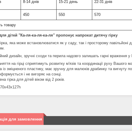
в
8-14 днів
15-21 день
22-31 днів
450
550
570
ть товару
для дітей "Ка-ля-ка-ля-ка-ля" пропонує напрокат дитячу гірку
ірка, яка може встановлюватися як у саду, так і просторому павільйоні д
ям.
йний дизайн, зручні сходи та перила надовго залишать гарні враження у
няття на гірці сприятимуть розвитку м'язів та координації руху Вашого м
а із зміцненого пластику, має зручну для малюків драбинку та вигнуту п
формується і не вигоряє на сонці.
на гірка для дітей віком від 2 років.
170х43х127h
ція для замовлення