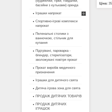
(будиночки, гірки, гойдалки,
Ціна:
35
басейни з кульками) оренда
Іграшки напрокат
Спортивно-ігрові комплекси
напрокат
Пеленальні столики з
ванночкою, стільчик для
купання
Підігрівачі, пароварка -
блендер, стерилізатори,
зволожувачі повітря прокат
Прокат виробів медичного
призначення
Іграшки для дитячого свята
Дитяча ігрова зона для свята
ПРОДАЖ ДИТЯЧИХ ТОВАРІВ
ПРОДАЖ ДИТЯЧИХ
ІГРАШОК