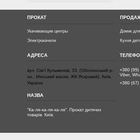
ПРОКАТ
ПРОДА
Укачивающие центры
Домик для
Электрокачели
Кухня дет
+380 (99)
вул. Сім'ї Кульженків, 33, (Оболонський р-
Viber, Wh
он., Мінський масив, ЖК Яскравий), Київ,
Україна
+380 (67)
"Ка-ля-ка-ля-ка-ля". Прокат дитячих
товарів. Київ.