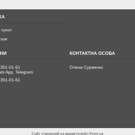
ЖА
 кукол
ская
 301-01-61
Олена Сурженко
ats App, Telegram
 301-01-61
Сайт створений на маркетплейсі
Prom.ua