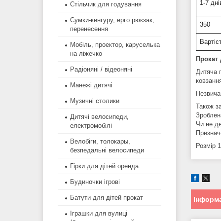
1-7 дні
Стільчик для годування
Сумки-кенгуру, ерго рюкзак,
350
перенесення
Вартіс
Мобіль, проектор, каруселька
на ліжечко
Прокат 
Радіоняні / відеоняні
Дитяча г
ковзанн
Манежі дитячі
Незвича
Музичні столики
Також за
Зроблен
Дитячі велосипеди,
Чи не де
електромобілі
Призначе
Велобіги, толокары,
Розмір 
безпедальні велосипеди
Гірки для дітей оренда.
Будиночки ігрові
Батути для дітей прокат
Інформа
Іграшки для вулиці