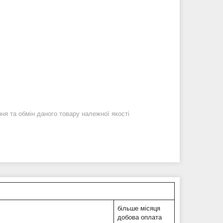
я та обмін даного товару належної якості
більше місяця
добова оплата