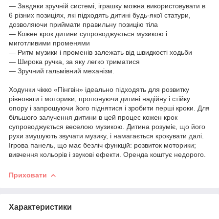
― Завдяки зручній системі, іграшку можна використовувати в
6 різних позиціях, які підходять дитині будь-якої статури,
дозволяючи приймати правильну позицію тіла
― Кожен крок дитини супроводжується музикою і
миготливими променями
― Ритм музики і променів залежать від швидкості ходьби
― Широка ручка, за яку легко триматися
― Зручний гальмівний механізм.
Ходунки чікко «Пінгвін» ідеально підходять для розвитку
рівноваги і моторики, пропонуючи дитині надійну і стійку
опору і запрошуючи його піднятися і зробити перші кроки. Для
більшого залучення дитини в цей процес кожен крок
супроводжується веселою музикою. Дитина розуміє, що його
рухи змушують звучати музику, і намагається крокувати далі.
Ігрова панель, що має безліч функцій: розвиток моторики;
вивчення кольорів і звукові ефекти. Оренда коштує недорого.
Приховати
Характеристики