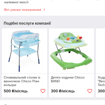
належної якості
Всі умови повернення
Подібні послуги компанії
Сповивальний столик із
Дитячі ходунки Chicco
Ходу
ванночкою Chicco Різні
BAND
"Вес
кольори
Tech
500
300
300
₴/місяць
₴/місяць