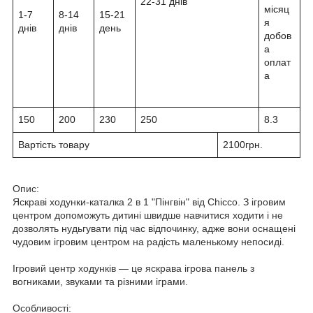
22-31 днів
місяц
1-7
8-14
15-21
я
днів
днів
день
добов
а
оплат
а
150
200
230
250
8.3
Вартість товару
2100грн.
Опис:
Яскраві ходунки-каталка 2 в 1 "Пінгвін" від Chicco. З ігровим
центром допоможуть дитині швидше навчитися ходити і не
дозволять нудьгувати під час відпочинку, адже вони оснащені
чудовим ігровим центром на радість маленькому непосиді.
Ігровий центр ходунків — це яскрава ігрова панель з
вогниками, звуками та різними іграми.
Особливості: