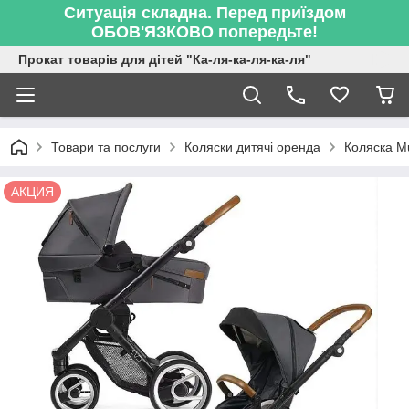
Ситуація складна. Перед приїздом
ОБОВ'ЯЗКОВО попередьте!
Прокат товарів для дітей "Ка-ля-ка-ля-ка-ля"
Товари та послуги
Коляски дитячі оренда
Коляска Mu
АКЦИЯ