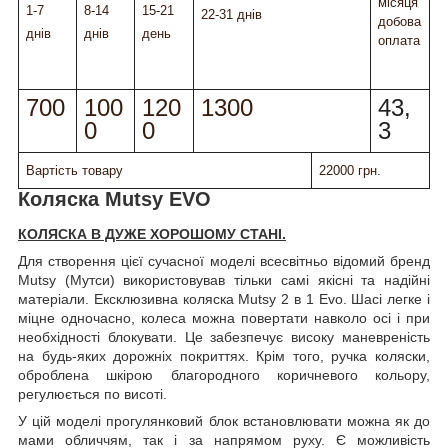
місяця
1-7
8-14
15-21
22-31 днів
добова
днів
днів
день
оплата
700
100
120
1300
43,
0
0
3
Вартість товару
22000 грн.
Коляска Mutsy EVO
КОЛЯСКА В ДУЖЕ ХОРОШОМУ СТАНІ.
Для створення цієї сучасної моделі всесвітньо відомий бренд
Mutsy (Мутси) використовував тільки самі якісні та надійні
матеріали. Ексклюзивна коляска Mutsy 2 в 1 Evo. Шасі легке і
міцне одночасно, колеса можна повертати навколо осі і при
необхідності блокувати. Це забезпечує високу маневреність
на будь-яких дорожніх покриттях. Крім того, ручка коляски,
оброблена шкірою благородного коричневого кольору,
регулюється по висоті.
У цій моделі прогулянковий блок встановлювати можна як до
мами обличчям, так і за напрямом руху. Є можливість