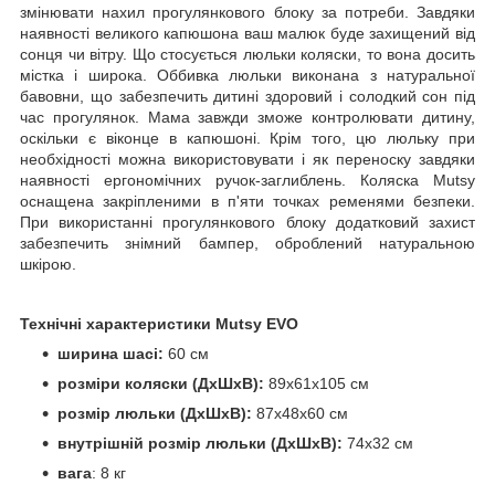
змінювати нахил прогулянкового блоку за потреби. Завдяки
наявності великого капюшона ваш малюк буде захищений від
сонця чи вітру. Що стосується люльки коляски, то вона досить
містка і широка. Оббивка люльки виконана з натуральної
бавовни, що забезпечить дитині здоровий і солодкий сон під
час прогулянок. Мама завжди зможе контролювати дитину,
оскільки є віконце в капюшоні. Крім того, цю люльку при
необхідності можна використовувати і як переноску завдяки
наявності ергономічних ручок-заглиблень. Коляска Mutsy
оснащена закріпленими в п'яти точках ременями безпеки.
При використанні прогулянкового блоку додатковий захист
забезпечить знімний бампер, оброблений натуральною
шкірою.
Технічні характеристики Mutsy EVO
ширина шасі:
60 см
розміри коляски (ДхШхВ):
89х61х105 см
розмір люльки (ДхШхВ):
87х48х60 см
внутрішній розмір люльки (ДхШхВ):
74х32 см
вага
: 8 кг