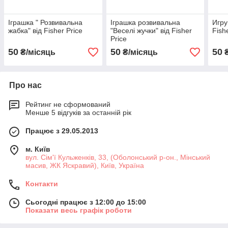
Іграшка " Розвивальна
Іграшка розвивальна
Игру
жабка" від Fisher Price
"Веселі жучки" від Fisher
Fish
Price
50
50
50
₴/місяць
₴/місяць
₴
Про нас
Рейтинг не сформований
Менше 5 відгуків за останній рік
Працює з 29.05.2013
м. Київ
вул. Сім'ї Кульженків, 33, (Оболонський р-он., Мінський
масив, ЖК Яскравий), Київ, Україна
Контакти
Сьогодні працює з 12:00 до 15:00
Показати весь графік роботи