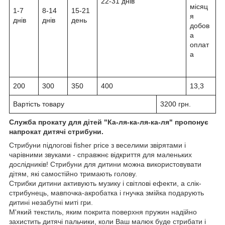
22-31 днів
місяц
1-7
8-14
15-21
я
днів
днів
день
добов
а
оплат
а
200
300
350
400
13,3
Вартість товару
3200 грн.
Служба прокату для дітей "Ка-ля-ка-ля-ка-ля" пропонує
напрокат дитячі стрибуни.
Стрибуни підлогові fisher price з веселими звірятами і
чарівними звуками - справжнє відкриття для маленьких
дослідників! Стрибуни для дитини можна використовувати
дітям, які самостійно тримають голову.
Стрибки дитини активують музику і світлові ефекти, а слік-
стрибунець, мавпочка-акробатка і гнучка змійка подарують
дитині незабутні миті гри.
М'який текстиль, яким покрита поверхня пружин надійно
захистить дитячі пальчики, коли Ваш малюк буде стрибати і