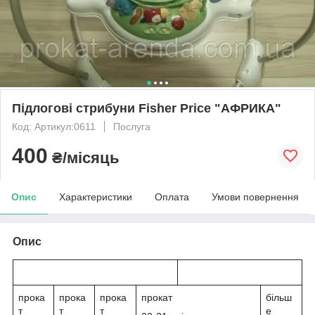
Підлогові стрибуни Fisher Price "АФРИКА"
Код: Артикул:0611
Послуга
400
₴/місяць
Опис
Характеристики
Оплата
Умови повернення
Опис
прока
прока
прока
прокат
більш
т
т
т
е