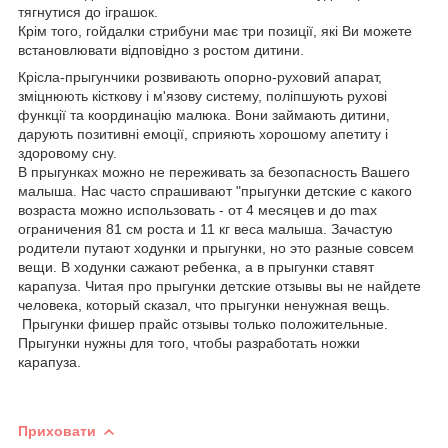
тягнутися до іграшок.
Крім того, гойдалки стрибуни має три позиції, які Ви можете
встановлювати відповідно з ростом дитини.
Крісла-прыгунчики розвивають опорно-руховий апарат,
зміцнюють кісткову і м'язову систему, поліпшують рухові
функції та координацію малюка. Вони займають дитини,
дарують позитивні емоції, сприяють хорошому апетиту і
здоровому сну.
В прыгунках можно не переживать за безопасность Вашего
малыша. Нас часто спрашивают "прыгунки детские с какого
возраста можно использовать - от 4 месяцев и до max
ограничения 81 см роста и 11 кг веса малыша. Зачастую
родители путают ходунки и прыгунки, но это разные совсем
вещи. В ходунки сажают ребенка, а в прыгунки ставят
карапуза. Читая про прыгунки детские отзывы вы не найдете
человека, который сказал, что прыгунки ненужная вещь.
Прыгунки фишер прайс отзывы только положительные.
Прыгунки нужны для того, чтобы разработать ножки
карапуза.
Приховати