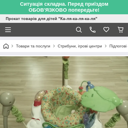
Ситуація складна. Перед приїздом
ОБОВ'ЯЗКОВО попередьте!
Прокат товарів для дітей "Ка-ля-ка-ля-ка-ля"
Товари та послуги
Стрибуни, ігрові центри
Підлогові