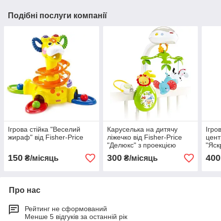
Подібні послуги компанії
Ігрова стійка "Веселий
Каруселька на дитячу
Ігро
жираф" від Fisher-Price
ліжечко від Fisher-Price
цент
"Делюкс" з проекцією
"Яск
150
300
400
₴/місяць
₴/місяць
Про нас
Рейтинг не сформований
Менше 5 відгуків за останній рік