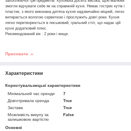
захоплюючої гри предметів. Кухонька досить висока, щоб малюки
змогли відчувати себе як на справжній кухні. Немає гострих кутів і
пластик, з якого виконана дитяча кухня надзвичайно міцний, легко
витирається вологою серветкою і прослужить довгі роки. Кухня
легко перетворюється в письмовий, гральний стіл, що надає цій
кухні додатковий плюс.
Рекомендований вік : 2 роки і вище.
Приховати
Характеристики
Користувальницькі характеристики
Мінімальний час оренди
7
Довготривала оренда
True
Застава
True
Можливість викупу за
False
залишковою вартістю
Основні