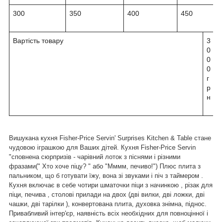
300
350
400
450
Вартість товару
3
0
0
0
г
р
н
Вишукана кухня Fisher-Price Servin' Surprises Kitchen & Tablе стане
чудовою іграшкою для Ваших дітей. Кухня Fisher-Price Servin
"сповнена сюрпризів - чарівний лоток з піснями і різними
фразами(" Хто хоче піцу? " або "Мммм, печиво!") Плюс плита з
пальником, що б готувати їжу, вона зі звуками і піч з таймером .
Кухня включає в себе чотири шматочки піци з начинкою , різак для
піци, печива , столові прилади на двох (дві вилки, дві ложки, дві
чашки, дві тарілки ), конвертована плита, духовка знімна, піднос.
Привабливий інтер'єр, наявність всіх необхідних для повноцінної і