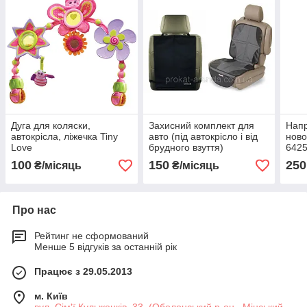
Дуга для коляски,
Захисний комплект для
Напр
автокрісла, ліжечка Tiny
авто (під автокрісло і від
нов
Love
брудного взуття)
642
100
150
250
₴/місяць
₴/місяць
Про нас
Рейтинг не сформований
Менше 5 відгуків за останній рік
Працює з 29.05.2013
м. Київ