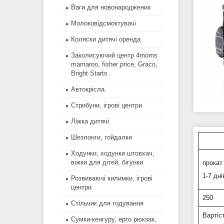
Ваги для новонароджених
Молоковідсмоктувачі
Коляски дитячі оренда
Заколисуючий центр 4moms
mamaroo, fisher price, Graco,
Bright Starts
Автокрісла
Стрибуни, ігрові центри
Ліжка дитячі
Шезлонги, гойдалки
Ходунки, ходунки штовхач,
віжки для дітей, бігунки
прокат
1-7 дні
Розвиваючі килимки, ігрові
центри
250
Стільчик для годування
Вартіс
Сумки-кенгуру, ерго рюкзак,