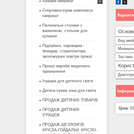
Іграшки напрокат
Спортивно-ігрові комплекси
Характ
напрокат
Пеленальні столики з
ванночкою, стільчик для
Основ
купання
Вид меб
Підігрівачі, пароварка -
Мінімаль
блендер, стерилізатори,
зволожувачі повітря прокат
Застава
Корист
Прокат виробів медичного
призначення
Довготр
Іграшки для дитячого свята
Дитяча ігрова зона для свята
Інформа
ПРОДАЖ ДИТЯЧИХ ТОВАРІВ
Ціна:
50
ПРОДАЖ ДИТЯЧИХ
ІГРАШОК
ПРОДАЖ ШЕЗЛОНГІВ,
КРІСЛА-ГОЙДАЛКИ, КРІСЛО-