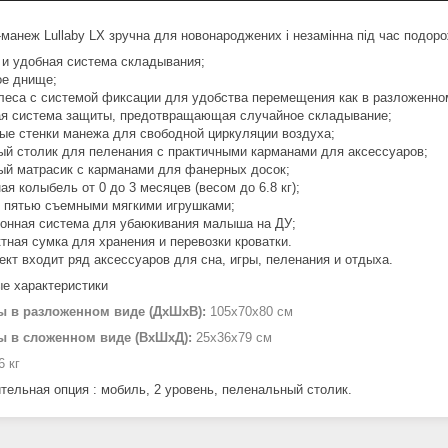
-манеж Lullaby LX зручна для новонароджених і незамінна під час подоро
я и удобная система складывания;
ое днище;
олеса с системой фиксации для удобства перемещения как в разложенном
ая система защиты, предотвращающая случайное складывание;
тые стенки манежа для свободной циркуляции воздуха;
ый столик для пеленания с практичными карманами для аксессуаров;
ый матрасик с карманами для фанерных досок;
ая колыбель от 0 до 3 месяцев (весом до 6.8 кг);
с пятью съемными мягкими игрушками;
ронная система для убаюкивания малыша на ДУ;
ктная сумка для хранения и перевозки кроватки.
ект входит ряд аксессуаров для сна, игры, пеленания и отдыха.
е характеристики
ы в разложенном виде (ДхШхВ):
105х70х80 см
ы в сложенном виде (ВхШхД):
25х36х79 см
6 кг
тельная опция : мобиль, 2 уровень, пеленальный столик.