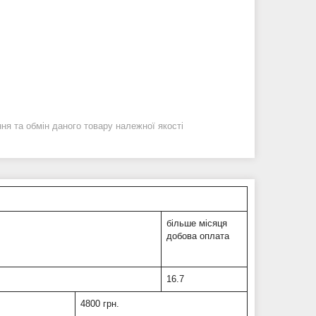
я та обмін даного товару належної якості
більше місяця
добова оплата
16.7
4800 грн.