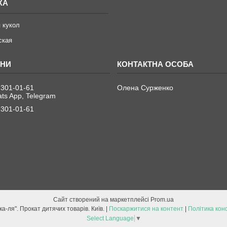
ЖА
 кукол
ская
 301-01-61
Олена Сурженко
ats App, Telegram
 301-01-61
Сайт створений на маркетплейсі
Prom.ua
"Ка-ля-ка-ля-ка-ля". Прокат дитячих товарів. Київ. |
Поскаржитися на контент
|
Політика кон
Select Language
▼