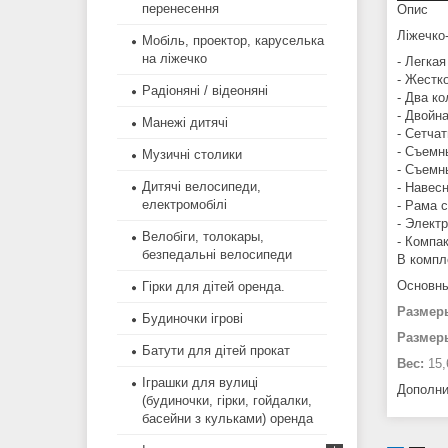
перенесення
Опис
Ліжечко
Мобіль, проектор, каруселька
на ліжечко
- Легка
- Жестк
Радіоняні / відеоняні
- Два к
- Двойн
Манежі дитячі
- Сетча
- Съемн
Музичні столики
- Съемн
Дитячі велосипеди,
- Навесн
електромобілі
- Рама 
- Элект
Велобіги, толокары,
- Компа
безпедальні велосипеди
В компл
Основны
Гірки для дітей оренда.
Размер
Будиночки ігрові
Размер
Батути для дітей прокат
Вес:
15,
Іграшки для вулиці
Дополни
(будиночки, гірки, гойдалки,
басейни з кульками) оренда