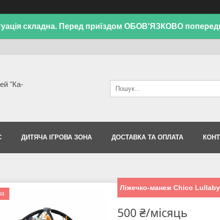
уація складна. Перед приїздом ОБОВ'ЯЗКОВО поперед
ей "Ка-
С
ДИТЯЧА ІГРОВА ЗОНА
ДОСТАВКА ТА ОПЛАТА
КОНТ
Ліжечко-манеж Chico Lullaby
ка
500 ₴/місяць