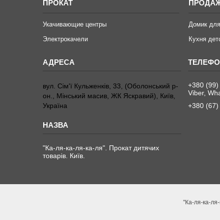
ПРОКАТ
ПРОДА
Укачивающие центры
Домик для
Электрокачели
Кухня дет
+380 (99)
вул. Сім'ї Кульженків, 33, (Оболонський р-
Viber, Wh
он., Мінський масив, ЖК Яскравий), Київ,
Україна
+380 (67)
"Ка-ля-ка-ля-ка-ля". Прокат дитячих
товарів. Київ.