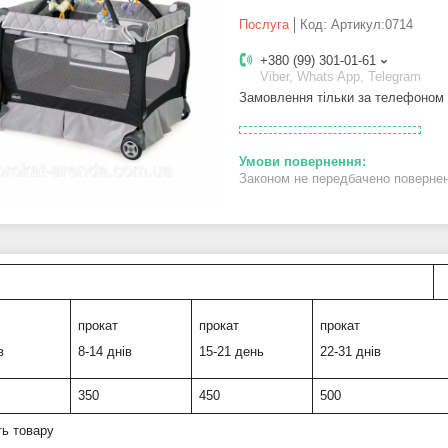
Послуга
Код:
Артикул:0714
+380 (99) 301-01-61
Viber, Whats App, Telegram
Замовлення тільки за телефоном
Законом не передбачено поверненн
прокат
прокат
прокат
в
8-14 днів
15-21 день
22-31 днів
350
450
500
ть товару