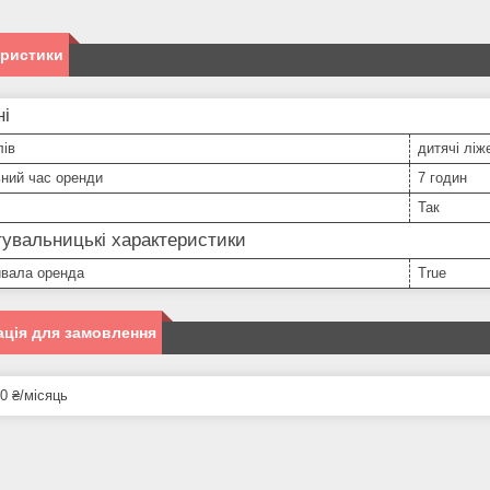
еристики
ні
лів
дитячі ліж
ний час оренди
7 годин
Так
увальницькі характеристики
ивала оренда
True
ція для замовлення
0 ₴/місяць