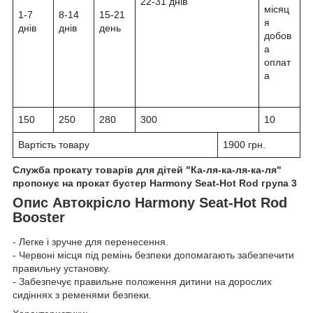
22-31 днів
місяц
1-7
8-14
15-21
я
днів
днів
день
добов
а
оплат
а
150
250
280
300
10
Вартість товару
1900 грн.
Служба прокату товарів для дітей "Ка-ля-ка-ля-ка-ля"
пропонує на прокат бустер Harmony Seat-Hot Rod група 3
Опис Автокрісло Harmony Seat-Hot Rod
Booster
- Легке і зручне для перенесення.
- Червоні місця під ремінь безпеки допомагають забезпечити
правильну установку.
- Забезпечує правильне положення дитини на дорослих
сидіннях з ременями безпеки.