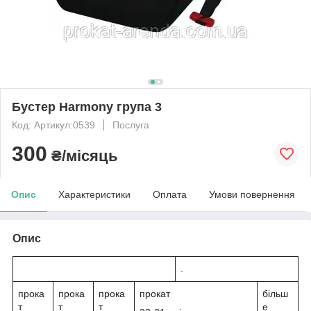
Бустер Harmony група 3
Код: Артикул:0539
Послуга
300
₴/місяць
Опис
Характеристики
Оплата
Умови повернення
Опис
.
прока
прока
прока
прокат
більш
т
т
т
е