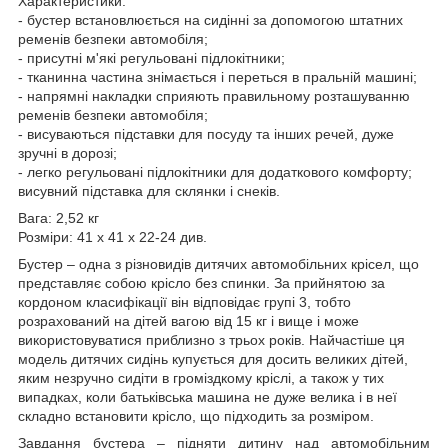
Характеристики:
- бустер встановлюється на сидінні за допомогою штатних
ременів безпеки автомобіля;
- присутні м'які регульовані підлокітники;
- тканинна частина знімається і переться в пральній машині;
- напрямні накладки сприяють правильному розташуванню
ременів безпеки автомобіля;
- висуваються підставки для посуду та інших речей, дуже
зручні в дорозі;
- легко регульовані підлокітники для додаткового комфорту;
висувний підставка для склянки і снеків.
Вага: 2,52 кг
Розміри: 41 х 41 х 22-24 див.
Бустер – одна з різновидів дитячих автомобільних крісел, що
представляє собою крісло без спинки. За прийнятою за
кордоном класифікації він відповідає групі 3, тобто
розрахований на дітей вагою від 15 кг і вище і може
використовуватися приблизно з трьох років. Найчастіше ця
модель дитячих сидінь купується для досить великих дітей,
яким незручно сидіти в громіздкому кріслі, а також у тих
випадках, коли батьківська машина не дуже велика і в неї
складно встановити крісло, що підходить за розміром.
Завдання бустера – підняти дитину над автомобільним