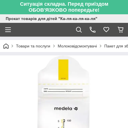
Ситуація складна. Перед приїздом
ОБОВ'ЯЗКОВО попередьте!
Прокат товарів для дітей "Ка-ля-ка-ля-ка-ля"
Товари та послуги
Молоковідсмоктувачі
Пакет для з