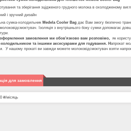
ртування та зберігання зцідженого грудного молока в охолодженому вигл
ний і зручний дизайн
ьна сумка-холодильник
Medela Cooler Bag
дає Вам змогу безпечно транс
 молоковідсмоктувач. Ізоляція з внутрішнього боку сумки допомагає довш
тури.
с оформлення замовлення ми обов'язково вам розповімо,
як корист
-холодильником та іншими аксесуарами для годування. Н
апрокат мо
м. У нашому прокаті ви завжди можете молоковідсмоктувач взяти напрок
ція для замовлення
0 ₴/місяць