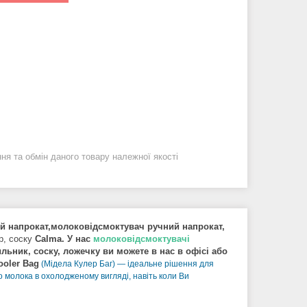
я та обмін даного товару належної якості
ий напрокат,молоковідсмоктувач ручний напрокат,
p, соску
Calma. У нас
молоковідсмоктувачі
льник, соску, ложечку ви можете в нас в офісі або
oler Bag
(Мідела Кулер Баг) — ідеальне рішення для
о молока в охолодженому вигляді, навіть коли Ви