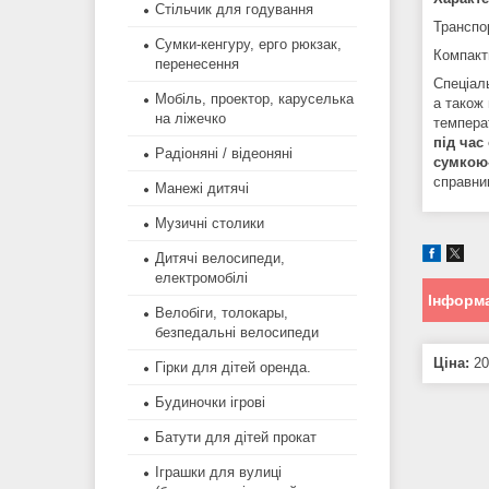
Стільчик для годування
Транспо
Сумки-кенгуру, ерго рюкзак,
Компакт
перенесення
Спеціал
Мобіль, проектор, каруселька
а також
на ліжечко
темпера
під ча
Радіоняні / відеоняні
сумкою
справни
Манежі дитячі
Музичні столики
Дитячі велосипеди,
електромобілі
Інформа
Велобіги, толокары,
безпедальні велосипеди
Ціна:
20
Гірки для дітей оренда.
Будиночки ігрові
Батути для дітей прокат
Іграшки для вулиці