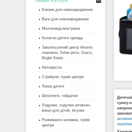
Товары и услуги
Кокони для новонароджених
Ваги для новонароджених
Молоковідсмоктувачі
Коляски дитячі оренда
Заколисуючий центр 4moms
mamaroo, fisher price, Graco,
Bright Starts
Автокрісла
Стрибуни, ігрові центри
Ліжка дитячі
Шезлонги, гойдалки
Дитячий
сумку-х
Ходунки, ходунки штовхач,
напрок
віжки для дітей, бігунки
замовит
активних
Розвиваючі килимки, ігрові
перебува
центри
Характе