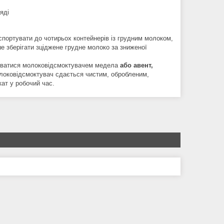
яді
портувати до чотирьох контейнерів із грудним молоком,
е зберігати зціджене грудне молоко за зниженої
уватися молоковідсмоктувачем медела
або авент,
локовідсмоктувач сдається чистим, обробленим,
ат у робочий час.