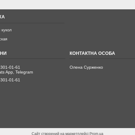
ЖА
 кукол
ская
 301-01-61
Олена Сурженко
ats App, Telegram
 301-01-61
Сайт створений на маркетплейсі
Prom.ua