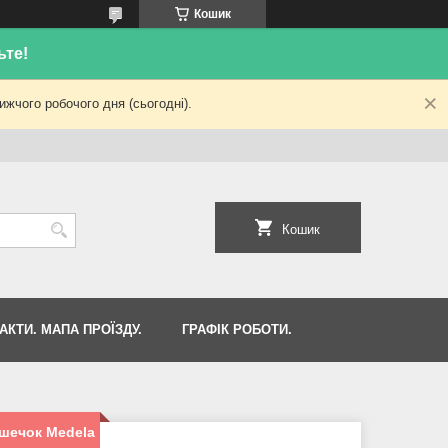
Кошик
ьте!
жчого робочого дня (сьогодні).
Кошик
АКТИ. МАПА ПРОЇЗДУ.
ГРАФІК РОБОТИ.
шечок Medela