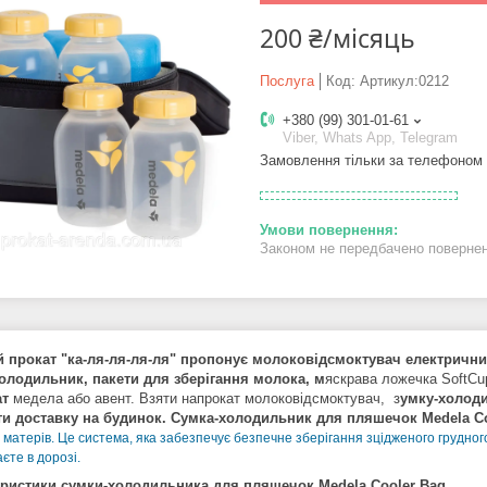
200 ₴/місяць
Послуга
Код:
Артикул:0212
+380 (99) 301-01-61
Viber, Whats App, Telegram
Замовлення тільки за телефоном
Законом не передбачено поверненн
 прокат "ка-ля-ля-ля-ля" пропонує молоковідсмоктувач електричн
олодильник, пакети для зберігання молока, м
яскрава ложечка SoftCu
ат
медела або авент. Взяти напрокат молоковідсмоктувач, з
умку-холоди
и доставку на будинок. Сумка-холодильник для пляшечок Medela Co
 матерів. Це система, яка забезпечує безпечне зберігання зцідженого грудног
єте в дорозі.
ристики сумки-холодильника для пляшечок Medela Cooler Bag