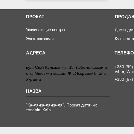
ПРОКАТ
ПРОДА
Укачивающие центры
Домик для
Электрокачели
Кухня дет
+380 (99)
вул. Сім'ї Кульженків, 33, (Оболонський р-
Viber, Wh
он., Мінський масив, ЖК Яскравий), Київ,
Україна
+380 (67)
"Ка-ля-ка-ля-ка-ля". Прокат дитячих
товарів. Київ.