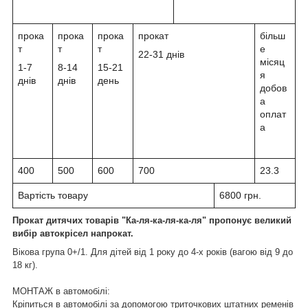
прока
прока
прока
прокат
більш
т
т
т
е
22-31 днів
місяц
1-7
8-14
15-21
я
днів
днів
день
добов
а
оплат
а
400
500
600
700
23.3
Вартість товару
6800 грн.
Прокат дитячих товарів "Ка-ля-ка-ля-ка-ля" пропонує великий
вибір автокрісел напрокат.
Вікова група 0+/1. Для дітей від 1 року до 4-х років (вагою від 9 до
18 кг).
МОНТАЖ в автомобілі:
Кріпиться в автомобілі за допомогою триточкових штатних ременів