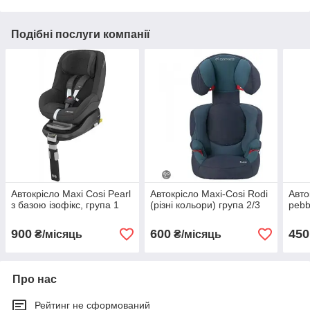
Подібні послуги компанії
Автокрісло Maxi Cosi Pearl
Автокрісло Maxi-Cosi Rodi
Авто
з базою ізофікс, група 1
(різні кольори) група 2/3
pebb
900
600
450
₴/місяць
₴/місяць
Про нас
Рейтинг не сформований