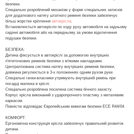
безпеки.
Спеціально розроблений механізм у формі спеціальних затисків
для додаткового натягу штатного ременя безпеки забезпечує
більш жорстке кріплення
автокрісла
.
Встановлюється автокрісло по ходу руху автомобіля на задньому
сидінні автомобіля або на передньому за умови відключення
подушки безпеки.
БЕЗПЕКА:
Дитина фіксується в автокріслі за допомогою внутрішніх
п'ятиточкових ременів безпеки з м'якими накладками.
Централізована система натягу внутрішніх ременів безпеки,
довжина регулюється в 3-х положеннях одним рухом руки.
Спеціальні гачки-власники утримують внутрішній ремінь при
посадці малюка в кріслі.
Спеціально розроблена посилена система бічного захисту.
Корпус крісла виконаний з ударопрочного пластику з металевим
каркасом.
Повністю відповідає Європейським вимогам безпеки ECE R44/04.
КОМФОРТ:
Ергономічна конструкція крісла забезпечує правильний розвиток
дитини.