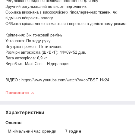
Регулювання сидіння включає положення для сну.
Зручний регульований по висоті підголівник.
Оббивка виконана з високоякісних гіпоалергенних тканин, які
відмінно вбирають вологу.
Оббивка крісла легко знімається і переться в делікатному режимі.
Кріплення: 3-х точковий ремінь
Установка: По ходу руху.
Внутрішні ремені: П'ятиточкові.
Розміри автокрісла (Ш×В×Г): 44×69×52 див.
Вага автокрісла: 6,9 кг
Виробник: Махі-Cosі – Нідерланди
ВІДЕО : https://www.youtube.com/watch?v=coTBSF_Hk24
Приховати
Характеристики
Основні
Мінімальний час оренди
7 годин