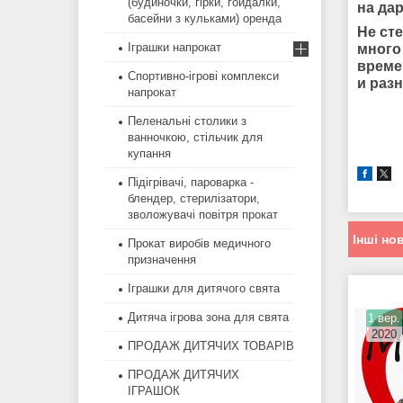
(будиночки, гірки, гойдалки,
на дар
басейни з кульками) оренда
Не ст
Іграшки напрокат
много
време
Спортивно-ігрові комплекси
и раз
напрокат
Пеленальні столики з
ванночкою, стільчик для
купання
Підігрівачі, пароварка -
блендер, стерилізатори,
зволожувачі повітря прокат
Інші но
Прокат виробів медичного
призначення
Іграшки для дитячого свята
Дитяча ігрова зона для свята
1 вер.
2020
ПРОДАЖ ДИТЯЧИХ ТОВАРІВ
ПРОДАЖ ДИТЯЧИХ
ІГРАШОК