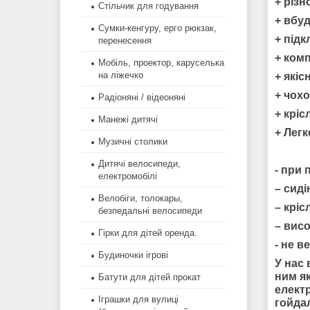
+ різн
Стільчик для годування
+ вбу
Сумки-кенгуру, ерго рюкзак,
+ під
перенесення
+ комп
Мобіль, проектор, каруселька
на ліжечко
+ якіс
+ чохо
Радіоняні / відеоняні
+ кріс
Манежі дитячі
+ Легк
Музичні столики
Дитячі велосипеди,
- при 
електромобілі
– сиді
Велобіги, толокары,
– кріс
безпедальні велосипеди
– висо
Гірки для дітей оренда.
- не в
Будиночки ігрові
У нас
ним як
Батути для дітей прокат
електр
Іграшки для вулиці
гойда