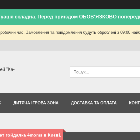
уація складна. Перед приїздом ОБОВ'ЯЗКОВО поперед
еробочий час. Замовлення та повідомлення будуть оброблені з 09:00 найб
ей "Ка-
С
ДИТЯЧА ІГРОВА ЗОНА
ДОСТАВКА ТА ОПЛАТА
КОНТ
ат гойдалка 4moms в Києві.