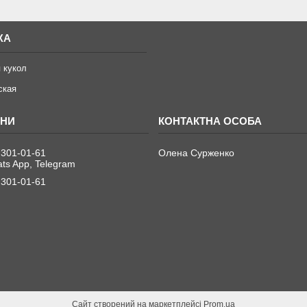
ЖА
 кукол
ская
 301-01-61
Олена Сурженко
ats App, Telegram
 301-01-61
Сайт створений на маркетплейсі
Prom.ua