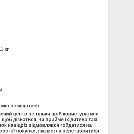
1 кг
и,
важко поміщатися.
уючий центр не тільки щоб користуватися
 щоб дізнатися, чи прийме їх дитина такі
люк навідріз відмовлявся гойдатися на
орогої покупки, яка могла перетворитися