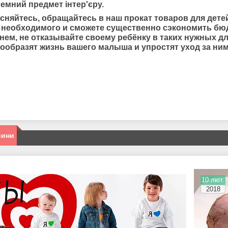
емний предмет інтер'єру.
есняйтесь, обращайтесь в наш прокат товаров для дете
 необходимого и сможете существенно сэкономить бюд
нем, не отказывайте своему ребёнку в таких нужных дл
нообразят жизнь вашего малыша и упростят уход за ним
вини
10 лют.
2018