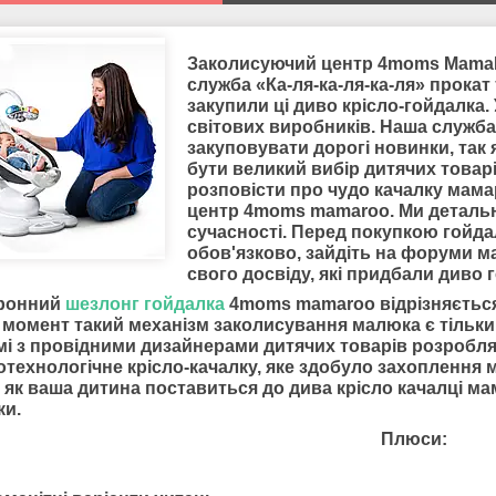
Заколисуючий центр 4moms MamaR
служба «Ка-ля-ка-ля-ка-ля» прокат 
закупили ці диво крісло-гойдалка. 
світових виробників. Наша служба 
закуповувати дорогі новинки, так
бути великий вибір дитячих товар
розповісти про чудо качалку мама
центр 4moms mamaroo. Ми детальн
сучасності. Перед покупкою гойд
обов'язково, зайдіть на форуми ма
свого досвіду, які придбали диво 
ронний
шезлонг гойдалка
4moms mamaroo відрізняється
 момент такий механізм заколисування малюка є тільки 
мі з провідними дизайнерами дитячих товарів розробля
технологічне крісло-качалку, яке здобуло захоплення 
 як ваша дитина поставиться до дива крісло качалці ма
ки.
Плюси: