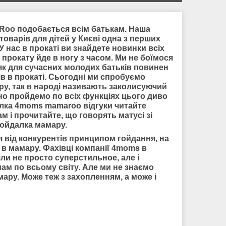
oo подобається всім батькам. Наша
товарів для дітей у Києві одна з перших
У нас в прокаті ви знайдете новинки всіх
прокату йде в ногу з часом. Ми не боїмося
 як для сучасних молодих батьків повинен
ів в прокаті. Сьогодні ми спробуємо
ру, так в народі називають заколисуючий
о пройдемо по всіх функціях цього диво
алка 4moms mamaroo відгуки читайте
м і прочитайте, що говорять матусі зі
гойдалка мамару.
 від конкурентів принципом гойдання, на
в мамару. Фахівці компанії 4moms в
ли не просто суперстильное, але і
мам по всьому світу. Але ми не знаємо
мару. Може теж з захопленням, а може і