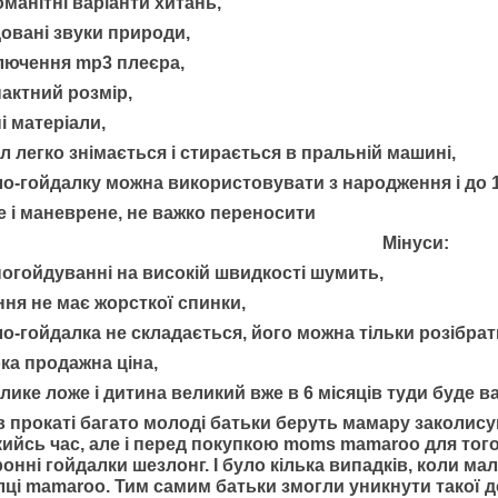
оманітні варіанти хитань,
довані звуки природи,
ключення mp3 плеєра,
актний розмір,
ні матеріали,
л легко знімається і стирається в пральній машині,
ло-гойдалку можна використовувати з народження і до 1
е і маневрене, не важко переносити
Мінуси:
погойдуванні на високій швидкості шумить,
ння не має жорсткої спинки,
ло-гойдалка не складається, його можна тільки розібрат
ка продажна ціна,
елике ложе і дитина великий вже в 6 місяців туди буде 
 в прокаті багато молоді батьки беруть мамару заколис
ийсь час, але і перед покупкою
moms
mamaroo
для того
онні гойдалки шезлонг. І було кілька випадків, коли ма
лці mamaroo. Тим самим батьки змогли уникнути такої д