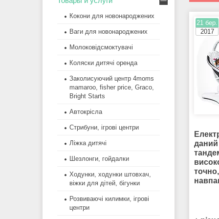
Товары и услуги
Кокони для новонароджених
21 бер.
Ваги для новонароджених
2017
Молоковідсмоктувачі
Коляски дитячі оренда
Заколисуючий центр 4moms
mamaroo, fisher price, Graco,
Bright Starts
Автокрісла
Стрибуни, ігрові центри
Елект
Ліжка дитячі
даний
танде
Шезлонги, гойдалки
високо
точно,
Ходунки, ходунки штовхач,
навпа
віжки для дітей, бігунки
Розвиваючі килимки, ігрові
центри