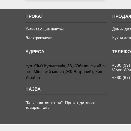
ПРОКАТ
ПРОДА
Укачивающие центры
Домик для
Электрокачели
Кухня дет
+380 (99)
вул. Сім'ї Кульженків, 33, (Оболонський р-
Viber, Wh
он., Мінський масив, ЖК Яскравий), Київ,
Україна
+380 (67)
"Ка-ля-ка-ля-ка-ля". Прокат дитячих
товарів. Київ.