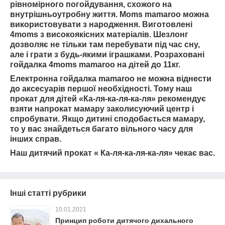
рівномірного погойдування, схожого на
внутрішньоутробну життя.
M
oms mamaroo можна
використовувати з народження. Виготовлені
4moms з високоякісних матеріалів. Шезлонг
дозволяє не тільки там перебувати під час сну,
але і грати з будь-якими іграшками. Розраховані
гойдалка 4moms mamaroo на дітей до 11кг.
Електронна гойдалка mamaroo не можна віднести
до аксесуарів першої необхідності. Тому наш
прокат для дітей «Ка-ля-ка-ля-ка-ля» рекомендує
взяти напрокат мамару заколисуючий центр і
спробувати. Якщо дитині сподобається мамару,
то у вас знайдеться багато вільного часу для
інших справ.
Наш дитячий прокат « Ка-ля-ка-ля-ка-ля» чекає вас.
Інші статті рубрики
10.01.2021
Принцип роботи дитячого дихального