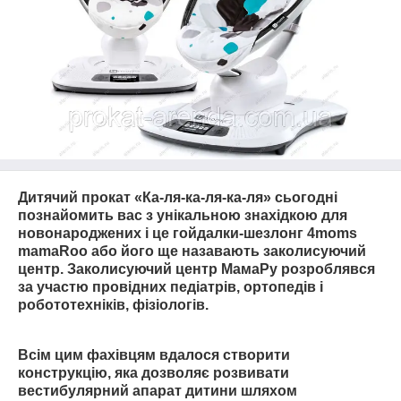
Дитячий прокат «Ка-ля-ка-ля-ка-ля» сьогодні
познайомить вас з унікальною знахідкою для
новонароджених і це гойдалки-шезлонг 4moms
mamaRoo або його ще назавають заколисуючий
центр. Заколисуючий центр МамаРу розроблявся
за участю провідних педіатрів, ортопедів і
робототехніків, фізіологів.
Всім цим фахівцям вдалося створити
конструкцію, яка дозволяє розвивати
вестибулярний апарат дитини шляхом