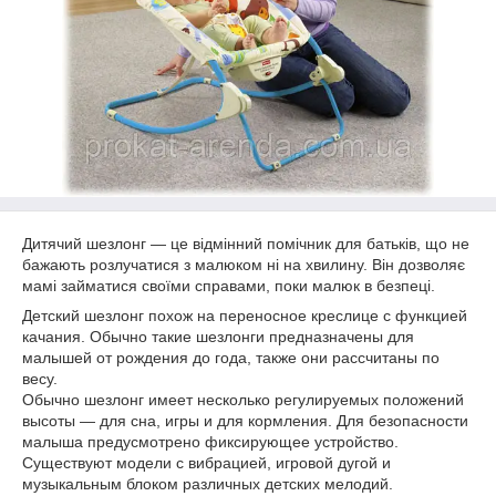
Дитячий шезлонг ― це відмінний помічник для батьків, що не
бажають розлучатися з малюком ні на хвилину. Він дозволяє
мамі займатися своїми справами, поки малюк в безпеці.
Детский шезлонг похож на переносное креслице с функцией
качания. Обычно такие шезлонги предназначены для
малышей от рождения до года, также они рассчитаны по
весу.
Обычно шезлонг имеет несколько регулируемых положений
высоты ― для сна, игры и для кормления. Для безопасности
малыша предусмотрено фиксирующее устройство.
Существуют модели с вибрацией, игровой дугой и
музыкальным блоком различных детских мелодий.