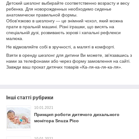
Детский шезлонг выбирайте соответственно возрасту и весу
ребенка. Для новорожденных необходимо сиденье
анатомически правильной формы.
Обов'язково в шезлонгу ― це знімний чохол, який можна
прати в пральній машині. Різні іграшки, що висять на
спеціальній дузі, розвивають зорові і хапальні рефлекси
малюка.
Не відмовляйте собі в зручності, а маляті в комфорті.
Взяти в оренду шезлонг для дитини Ви можете, зв'язавшись з
нами за телефонами або через форму замовлення на сайті.
Завжди ваш прокат дитячих товарів «Ка-ля-ка-ля-ка-ля».
Інші статті рубрики
10.01.2021
Принцип роботи дитячого дихального
монітора Snuza Pico
10.01.2021