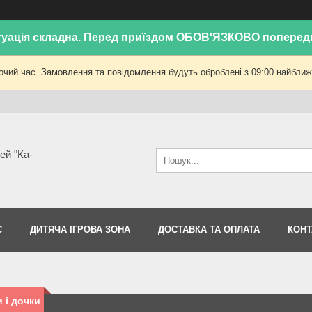
уація складна. Перед приїздом ОБОВ'ЯЗКОВО поперед
очий час. Замовлення та повідомлення будуть оброблені з 09:00 найближч
ей "Ка-
С
ДИТЯЧА ІГРОВА ЗОНА
ДОСТАВКА ТА ОПЛАТА
КОНТ
 і дочки