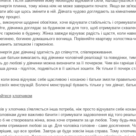
інчити. Після закінчення йому необхідно відновити сили, налаштуватися 
нергія плинна, тому жінка ніяк не може завершити почате. Якщо ви зв'яз
ати або ще щось змінити в ній. Дівчата чудово доглядають за кімнатними 
му процесі.
, виконуючи щоденні обов'язки, хоче відчувати стабільність і отримувати
те, дівчинка доглядає за будинком не для того, щоб отримувати схваленн
є гармонію в будинку. Жінка завжди відчуває радість і щастя, коли навко
регинею, богинею домашнього вогнища. Порівняйте квартиру холостяка-чол
манить затишком і гармонією.
нергія дає дівчинці здатність до співчуття, співпереживання.
ше батьки вимагають від дівчинки чоловічий реалізації та поведінки, тим ч
ть до любові у дівчинки можна визначити за її почерком. Чим він гарніше
а дочка - підліток, подивіться в її шкільні зошити. Як тільки її почерк 
, коли вона відчуває себе щасливою і коханою і батьки змогли правильно 
своїх менструацій. Болючі менструації бувають тільки у тих дівчат, батьк
юйтеся
хлопчиком
ків у хлопчика з'являється інша потреба, ніж просто відчувати себе коха
Чоловікам дуже важливо бачити і отримувати задоволення від того реальн
 б не створювала жінка, вона хоче отримати за це любов. Тому будь-яка р
нням отримання любові за це. Для чоловіка головне - саме досягнення. Ч
вирішив, що все зробив. Завтра це буде зовсім інша справа. Тому хлопчик