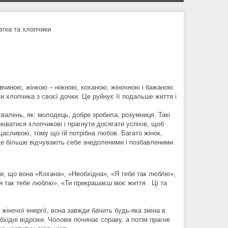
атка та хлопчики
дівчиною, жінкою – ніжною, коханою, жіночною і бажаною.
и хлопчика з своєї дочки. Це руйнує її подальше життя і
хвалень, як: молодець, добре зробила, розумниця. Такі
ватися хлопчикові і прагнути досягати успіхів, щоб
щасливою, тому що їй потрібна любов. Багато жінок,
 ще більше відчувають себе знедоленими і позбавленими
ти, що вона «Кохана», «Необхідна», «Я тебе так люблю»,
я так тебе люблю», «Ти прикрашаєш моє життя . Ці та
 жіночої енергії, вона завжди бачить будь-яка зміна в
ідні відрізки. Чоловік починає справу, а потім прагне