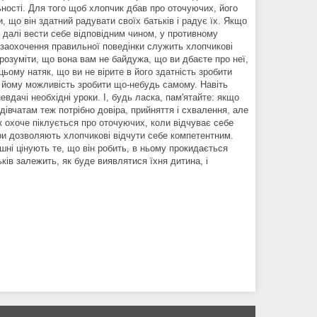
ьності. Для того щоб хлопчик дбав про оточуючих, його
, що він здатний радувати своїх батьків і радує їх. Якщо
 далі вести себе відповідним чином, у противному
 заохочення правильної поведінки служить хлопчикові
розуміти, що вона вам не байдужа, що ви дбаєте про неї,
ьому натяк, що ви не вірите в його здатність зробити
и йому можливість зробити що-небудь самому. Навіть
евдачі необхідні уроки. І, будь ласка, пам'ятайте: якщо
 дівчатам теж потрібно довіра, прийняття і схвалення, але
к охоче піклується про оточуючих, коли відчуває себе
іри дозволяють хлопчикові відчути себе компетентним.
ні цінують те, що він робить, в ньому прокидається
ків залежить, як буде виявлятися їхня дитина, і