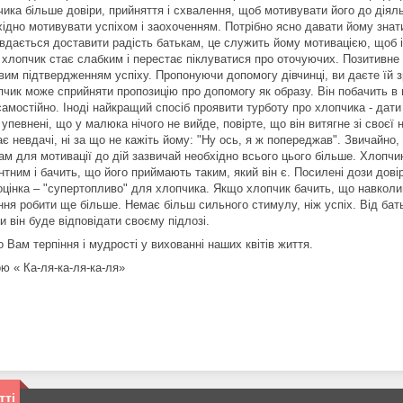
чика більше довіри, прийняття і схвалення, щоб мотивувати його до діял
хідно мотивувати успіхом і заохоченням. Потрібно ясно давати йому знати
вдається доставити радість батькам, це служить йому мотивацією, щоб і
 хлопчик стає слабким і перестає піклуватися про оточуючих. Позитивне
вим підтвердженням успіху. Пропонуючи допомогу дівчинці, ви даєте їй з
чик може сприйняти пропозицію про допомогу як образу. Він побачить в ц
самостійно. Іноді найкращий спосіб проявити турботу про хлопчика - дат
упевнені, що у малюка нічого не вийде, повірте, що він витягне зі своєї н
ає невдачі, ні за що не кажіть йому: "Ну ось, я ж попереджав". Звичайно,
ам для мотивації до дій зазвичай необхідно всього цього більше. Хлопчи
нтним і бачить, що його приймають таким, який він є. Посилені дози дов
оцінка – "супертопливо" для хлопчика. Якщо хлопчик бачить, що навколиш
ня робити ще більше. Немає більш сильного стимулу, ніж успіх. Від бать
и він буде відповідати своєму підлозі.
Вам терпіння і мудрості у вихованні наших квітів життя.
ю « Ка-ля-ка-ля-ка-ля»
тті