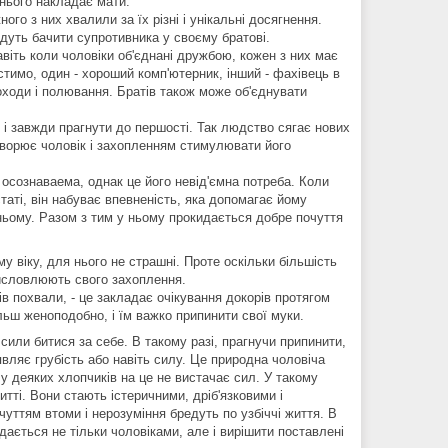
 нього накладає мати.
го з них хвалили за їх різні і унікальні досягнення.
дуть бачити супротивника у своєму братові.
віть коли чоловіки об'єднані дружбою, кожен з них має
стимо, один - хороший комп'ютерник, інший - фахівець в
оходи і полювання. Братів також може об'єднувати
 і завжди прагнути до першості. Так людство сягає нових
 створює чоловік і захопленням стимулювати його
 осознаваема, однак це його невід'ємна потреба. Коли
аті, він набуває впевненість, яка допомагає йому
 ньому. Разом з тим у ньому прокидається добре почуття
 віку, для нього не страшні. Проте оскільки більшість
 висловлюють свого захоплення.
в похвали, - це закладає очікування докорів протягом
льш женоподобно, і їм важко припинити свої муки.
 сили битися за себе. В такому разі, прагнучи припинити,
являє грубість або навіть силу. Це природна чоловіча
 у деяких хлопчиків на це не вистачає сил. У такому
тті. Вони стають істеричними, дріб'язковими і
чуттям втоми і нерозуміння бредуть по узбіччі життя. В
вдається не тільки чоловіками, але і вирішити поставлені