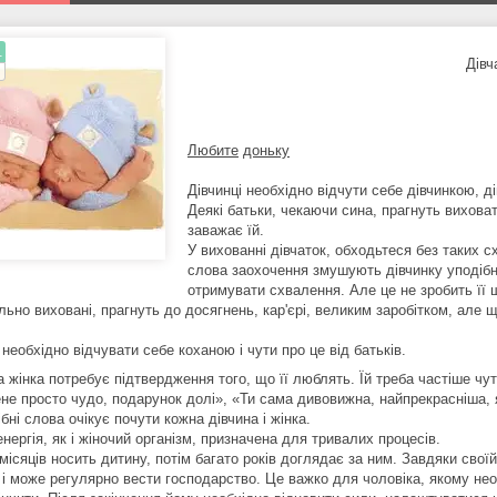
.
Дівч
Любите
доньку
Дівчинці необхідно відчути себе дівчинкою, 
Деякі батьки, чекаючи сина, прагнуть виховат
заважає їй.
У вихованні дівчаток, обходьтеся без таких с
слова заохочення змушують дівчинку уподібню
отримувати схвалення. Але це не зробить її 
льно виховані, прагнуть до досягнень, кар'єрі, великим заробітком, але
 необхідно відчувати себе коханою і чути про це від батьків.
а жінка потребує підтвердження того, що її люблять. Їй треба частіше чу
ене просто чудо, подарунок долі», «Ти сама дивовижна, найпрекрасніша, 
ібні слова очікує почути кожна дівчина і жінка.
нергія, як і жіночий організм, призначена для тривалих процесів.
місяців носить дитину, потім багато років доглядає за ним. Завдяки своїй
і може регулярно вести господарство. Це важко для чоловіка, якому необх