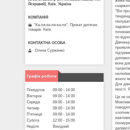
жінки на
Яскравий), Київ, Україна
скаржать
"Він про
тенденці
піклуват
"Ка-ля-ка-ля-ка-ля". Прокат дитячих
задоволе
товарів. Київ.
починают
по відн
Дівчинці
проявля
Олена Сурженко
підтрим
допомого
вона до
таланті
нелюбим
Графік роботи
жіночі я
Для дівч
якості. 
Понеділок
09:00
14:00
Вівторок
09:00
14:00
Це не оз
Можливо
Середа
09:00
14:00
поводят
Четвер
09:00
14:00
хлопчик 
Пʼятниця
09:00
14:00
важливіш
Субота
12:00
15:00
похмури
Неділя
Вихідний
депресії