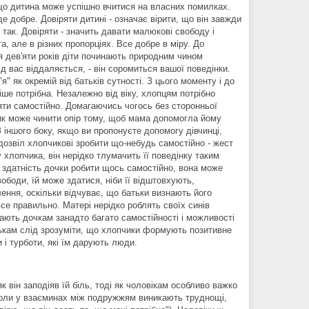
, що дитина може успішно вчитися на власних помилках.
е добре. Довіряти дитині - означає вірити, що він завжди
 так. Довіряти - значить давати малюкові свободу і
та, але в різних пропорціях. Все добре в міру. До
ля дев'яти років діти починають природним чином
д вас віддаляється, - він соромиться вашої поведінки.
" як окремій від батьків сутності. З цього моменту і до
ніше потрібна. Незалежно від віку, хлопцям потрібно
яти самостійно. Домагаючись чогось без сторонньої
пчик може чинити опір тому, щоб мама допомогла йому
 іншого боку, якщо ви пропонуєте допомогу дівчинці,
 дозвіл хлопчикові зробити що-небудь самостійно - жест
хлопчика, він нерідко тлумачить її поведінку таким
у здатність дочки робити щось самостійно, вона може
ободи, їй може здатися, ніби її відштовхують,
ення, оскільки відчуває, що батьки визнають його
 все правильно. Матері нерідко роблять своїх синів
ають дочкам занадто багато самостійності і можливості
тькам слід зрозуміти, що хлопчики формують позитивне
и і турботи, які їм дарують люди.
к він заподіяв їй біль, тоді як чоловікам особливо важко
 Коли у взаєминах між подружжям виникають труднощі,