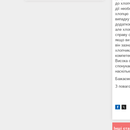
до хлоп
дії необ
хлопцю 
випадку
додатко
але хлоп
справу 
якщо ви 
він зазн
хлопчик
компете
Висока 
спонукан
наскільк
Бажаємо 
З поваго
Інші ста