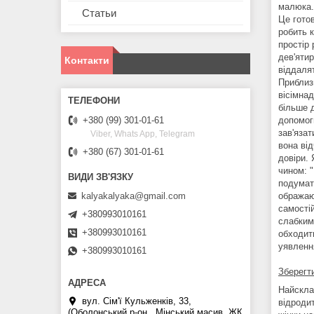
малюка.
Статьи
Це готов
робить к
простір 
дев'ятир
Контакти
віддалят
Приблизн
вісімнад
більше 
допомоги
+380 (99) 301-01-61
зав'язат
Viber, Whats App, Telegram
вона від
+380 (67) 301-01-61
довіри.
чином: 
подумати
kalyakalyaka@gmail.com
ображаю
самостій
+380993010161
слабким
+380993010161
обходит
уявлення
+380993010161
Зберегт
Найсклад
вул. Сім'ї Кульженків, 33,
відроди
(Оболонський р-он., Мінський масив, ЖК