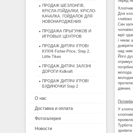
перед н
ПРОДАЖ ШЕЗЛОНГІВ,
Хлопчики
КРІСЛА-ГОЙДАЛКИ, КРІСЛО-
Для хло
КАЧАЛКА, ГОЙДАЛОК ДЛЯ
глибоко 
НОВОНАРОДЖЕНИХ
Син зал
чоловіко
ПРОДАЖА ПРЫГУНКОВ И
мрії зда
ИГРОВЫХ ЦЕНТРОВ
і чекає
довіряти
ПРОДАЖ ДИТЯЧІ ІГРОВІ
над ним.
КУХНІ Fisher-Price, Step 2,
Його ду
Little Tikes
отримує 
ПРОДАЖ ДИТЯЧІ ЗАЛІЗНІ
потрібн
ДОРОГИ Kidkraft
молода 
молодих 
ПРОДАЖ ДИТЯЧІ ІГРОВІ
протиле
БУДИНОЧКИ Step 2
дівчині,
О нас
Потреба
Доставка и оплата
У хлопчи
хлопчик
Фотогалерея
проявляє
Турбота 
Новости
зробити 