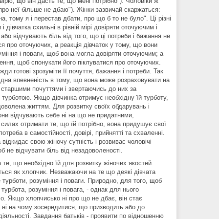
ірю, що він дасть те, що мені потрібно"). Чоловіки ж
про неї більше не дбаю"). Жінки зазвичай скаржаться:
, тому я і перестав дбати, про що б то не було". Ці різні
 дівчатка схильні в рівній мірі довіряти оточуючим і
або відчувають біль від того, що ці потреби і бажання не
я про оточуючих, а реакція дівчаток у тому, що вони
уміння і поваги, щоб вона могла довіряти оточуючим; а
ення, щоб спонукати його піклуватися про оточуючих.
ди готові зрозуміти її почуття, бажання і потреби. Так
ідна впевненість в тому, що вона може розраховувати на
і старшими почуттями і звертаючись до них за
ї турботою. Якщо дівчинка отримує необхідну їй турботу,
доволена життям. Для розвитку своїх обдарувань і
они відчувають себе ні на що не придатними,
 силах отримати те, що їй потрібно, вона придушує свої
отреба в самостійності, довірі, прийнятті та схваленні.
 відкидає свою жіночу сутність і розвиває чоловічі
об не відчувати біль від незадоволеності.
 те, що необхідно їй для розвитку жіночих якостей.
ться як хлопчик. Незважаючи на те що деякі дівчата
турботи, розуміння і поваги. Природно, для того, щоб
урбота, розуміння і повага, - однак для нього
ло. Якщо хлопчисько ні про що не дбає, він стає
 ні на чому зосередитися, що призводить або до
 діяльності. Завдання батьків - проявити по відношенню