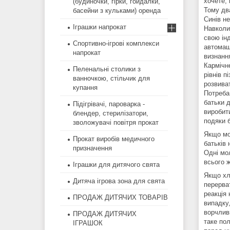
хочете, 
(будиночки, гірки, гойдалки,
Тому два
басейни з кульками) оренда
Синів н
Іграшки напрокат
Навколи
свою інд
Спортивно-ігрові комплекси
автомаш
напрокат
визнання
Кармічн
Пеленальні столики з
рівнів п
ванночкою, стільчик для
розвиват
купання
Потреба
батьки 
Підігрівачі, пароварка -
виробит
блендер, стерилізатори,
подяки 
зволожувачі повітря прокат
Якщо мо
Прокат виробів медичного
батьків
призначення
Одні мо
всього ж
Іграшки для дитячого свята
Якщо хло
Дитяча ігрова зона для свята
перерват
реакція 
ПРОДАЖ ДИТЯЧИХ ТОВАРІВ
випадку,
ворчливы
ПРОДАЖ ДИТЯЧИХ
таке пол
ІГРАШОК