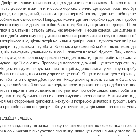
 Довіряти - значить визнавати, що у дитини все в порядку. Це віра в те
ність дозволити життя йти своєю чергою, вірячи, що врешті-решт все буд
раще, на що здатний, навіть якщо на перший погляд здається, ніби це не
робити все самостійно. Природно, кожній дитині потрібно і довіра, і турбо
ічного віку всім дітям потрібно багато турботи і дещо менше довіри. Піс
ися від батьків і стають більш незалежними. Перша ознака, що дитина ві
о в дев'ятирічному віці у дитини починає розвиватися почуття власного "я
цятирічного віку дітям потрібно більше довіри, хоча і турбота теж як і ра
довіри, а дівчаткам - турботи. Хлопчик задоволений собою, якщо може ді
, він знаходить упевненість в собі і почуття власної гідності. Так, хло
и шнурки, оскільки йому приємно усвідомлювати, що він робить це сам. З
чуває, що її люблять. Пропозиція допомоги дівчинці - це жест турботи, а
 Якщо мама дуже піклується про те, щоб задовольнити ту чи іншу потребу 
"Вона не вірить, що я можу зробити це сам". Якщо ж батько дуже вірить 
, ніби тато не дуже дбає про неї. Якщо дівчинці дають занадто багато св
ть, не люблять. Хлопчик же нерідко просто розквітає від подібного ставл
ність і вірять в його здатність піклуватися про себе самостійно і робити
и, надто турбуючись про них і пригнічуючи своєю опікою. Батьки часто д
ися без сторонньої допомоги, нехтуючи потребою дівчаток в турботі. Ба
 про себе на основі довіри з боку оточуючих, а дівчинки - на основі уваг
и
турботу
і
довіру
ніше завдання для жінки - знову почати довіряти чоловікові після того, я
ти в собі бажання піклуватися про жінку, якщо це бажання чому згасло.