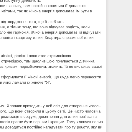
на наступну діяльність.
али шапочку, вам постійно хочеться її доплести,
квітами, так як жіноча енергія допомагає їм бути в
 підтвердження того, що її люблять.
я, а тільки тому, що вона відчуває радість, коли
ло неї гармонія. Жіноча енергія допомагає їй відчувати
овіки і квартиру жінки. Квартира справжньої жінки
іткіші, різкіші і вона стає стриманішою.
 і стрункішою, тим щасливішою почувається дівчинка.
стає кривим, нерозбірливим, значить, їй не вистачає вашої
сформувати її жіночі енергії, що буде легко переносити
и яких ламали їх жіноче "Я".
ним. Хлопчик приходить у цей світ для створення чогось
ого, що вони створили в цьому світі. Це чисто чоловіча
еалізація в соціумі, досягнення для жінки пов'язані з
оловік прагне бути першим і кращим. Тому хлопчик полив
ам доводиться постійно нагадувати про ту роботу, яку ви