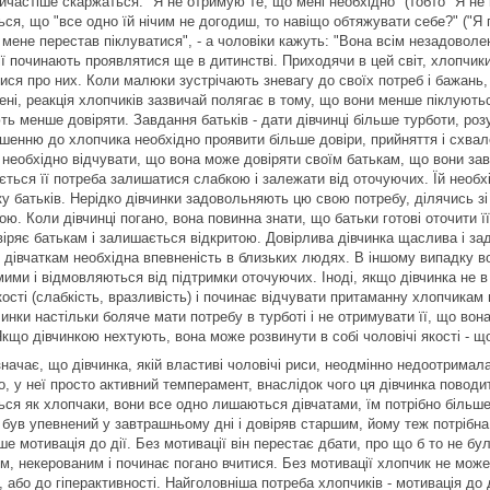
йчастіше скаржаться: "Я не отримую те, що мені необхідно" (тобто "Я не в
ся, що "все одно їй нічим не догодиш, то навіщо обтяжувати себе?" ("Я 
 мене перестав піклуватися", - а чоловіки кажуть: "Вона всім незадоволена
ї починають проявлятися ще в дитинстві. Приходячи в цей світ, хлопчики і
ися про них. Коли малюки зустрічають зневагу до своїх потреб і бажань, 
ні, реакція хлопчиків зазвичай полягає в тому, що вони менше піклуютьс
ь менше довіряти. Завдання батьків - дати дівчинці більше турботи, роз
ошенню до хлопчика необхідно проявити більше довіри, прийняття і схвал
 необхідно відчувати, що вона може довіряти своїм батькам, що вони завж
ється її потреба залишатися слабкою і залежати від оточуючих. Їй необх
ку батьків. Нерідко дівчинки задовольняють цю свою потребу, ділячись з
ю. Коли дівчинці погано, вона повинна знати, що батьки готові оточити ї
віряє батькам і залишається відкритою. Довірлива дівчинка щаслива і за
в дівчаткам необхідна впевненість в близьких людях. В іншому випадку в
ими і відмовляються від підтримки оточуючих. Іноді, якщо дівчинка не в
кості (слабкість, вразливість) і починає відчувати притаманну хлопчикам п
инки настільки боляче мати потребу в турботі і не отримувати її, що вона
Якщо дівчинкою нехтують, вона може розвинути в собі чоловічі якості - щ
начає, що дівчинка, якій властиві чоловічі риси, неодмінно недоотримала
, у неї просто активний темперамент, внаслідок чого ця дівчинка поводи
ься як хлопчаки, вони все одно лишаються дівчатами, їм потрібно більше 
був упевнений у завтрашньому дні і довіряв старшим, йому теж потрібна т
е мотивація до дії. Без мотивації він перестає дбати, про що б то не бу
м, некерованим і починає погано вчитися. Без мотивації хлопчик не може
, або до гіперактивності. Найголовніша потреба хлопчиків - мотивація до