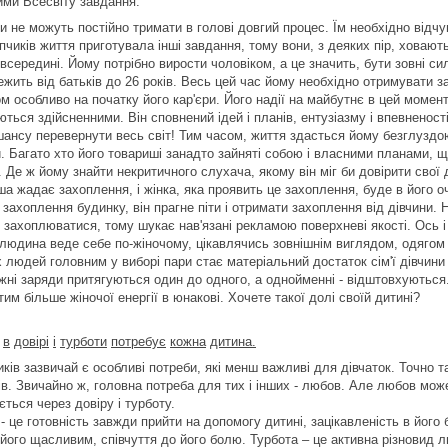
ими Всесвіту завдання.
 не можуть постійно тримати в голові довгий процес. Їм необхідно відчув
пчиків життя приготувала інші завдання, тому вони, з деяких пір, ховаю
всередині. Йому потрібно вирости чоловіком, а це значить, бути зовні с
ежить від батьків до 26 років. Весь цей час йому необхідно отримувати 
м особливо на початку його кар'єри. Його надії на майбутнє в цей момент
ються здійсненними. Він сповнений ідей і планів, ентузіазму і впевненост
 шансу перевернути весь світ! Тим часом, життя здасться йому безглуздо
. Багато хто його товариші занадто зайняті собою і власними планами, щ
 Де ж йому знайти некритичного слухача, якому він міг би довірити свої 
ша жадає захоплення, і жінка, яка проявить це захоплення, буде в його
захоплення будинку, він прагне піти і отримати захоплення від дівчини. 
о захоплюватися, тому шукає нав'язані рекламою поверхневі якості. Ось 
людина веде себе по-жіночому, цікавлячись зовнішнім виглядом, одягом і
людей головним у виборі пари стає матеріальний достаток сім'ї дівчини а
жні заряди притягуються один до одного, а однойменні - відштовхуються. 
 тим більше жіночої енергії в юнакові. Хочете такої долі своїй дитині?
в
довірі
і
турботи
потребує
кожна
дитина
.
ків зазвичай є особливі потреби, які менш важливі для дівчаток. Точно т
ів. Звичайно ж, головна потреба для тих і інших - любов. Але любов мож
ться через довіру і турботу.
- це готовність завжди прийти на допомогу дитині, зацікавленість в його 
його щасливим, співчуття до його болю. Турбота – це активна різновид л