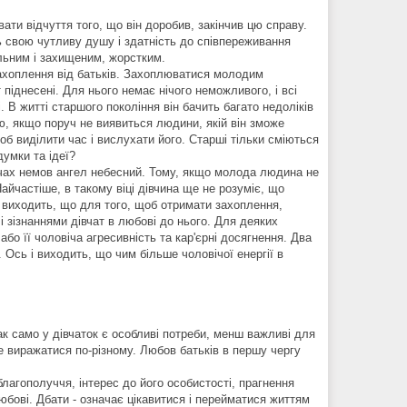
ати відчуття того, що він доробив, закінчив цю справу.
ть свою чутливу душу і здатність до співпереживання
ильним і захищеним, жорстким.
захоплення від батьків. Захоплюватися молодим
 піднесені. Для нього немає нічого неможливого, і всі
і. В житті старшого покоління він бачить багато недоліків
ю, якщо поруч не виявиться людини, якій він зможе
об виділити час і вислухати його. Старші тільки сміються
думки та ідеї?
 очах немов ангел небесний. Тому, якщо молода людина не
Найчастіше, в такому віці дівчина ще не розуміє, що
і виходить, що для того, щоб отримати захоплення,
 зізнаннями дівчат в любові до нього. Для деяких
бо її чоловіча агресивність та кар'єрні досягнення. Два
Ось і виходить, що чим більше чоловічої енергії в
ак само у дівчаток є особливі потреби, менш важливі для
е виражатися по-різному. Любов батьків в першу чергу
благополуччя, інтерес до його особистості, прагнення
юбові. Дбати - означає цікавитися і перейматися життям