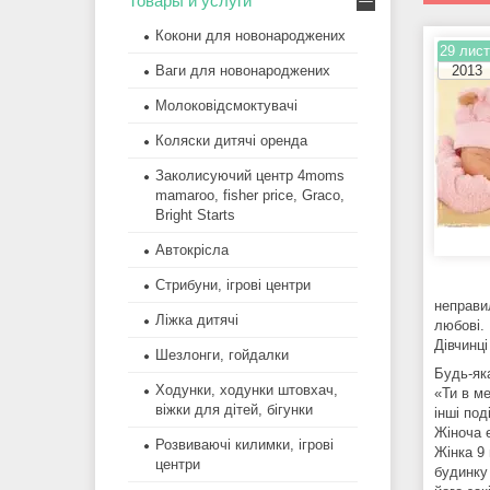
Товары и услуги
Кокони для новонароджених
29 лист
Ваги для новонароджених
2013
Молоковідсмоктувачі
Коляски дитячі оренда
Заколисуючий центр 4moms
mamaroo, fisher price, Graco,
Bright Starts
Автокрісла
Стрибуни, ігрові центри
неправи
Ліжка дитячі
любові.
Дівчинці
Шезлонги, гойдалки
Будь-як
Ходунки, ходунки штовхач,
«Ти в м
віжки для дітей, бігунки
інші под
Жіноча е
Розвиваючі килимки, ігрові
Жінка 9 
центри
будинку 