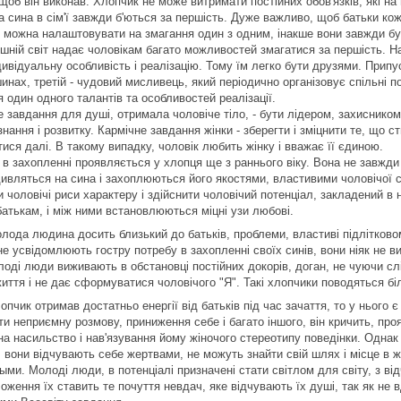
щоб він виконав. Хлопчик не може витримати постійних обов'язків, які на
 сина в сім'ї завжди б'ються за першість. Дуже важливо, щоб батьки кожно
е можна налаштовувати на змагання один з одним, інакше вони завжди бу
шній світ надає чоловікам багато можливостей змагатися за першість. На
ивідуальну особливість і реалізацію. Тому їм легко бути друзями. Припу
инах, третій - чудовий мисливець, який періодично організовує спільні п
 один одного талантів та особливостей реалізації.
е завдання для душі, отримала чоловіче тіло, - бути лідером, захисником
ізнання і розвитку. Кармічне завдання жінки - зберегти і зміцнити те, що
ися далі. В такому випадку, чоловік любить жінку і вважає її єдиною.
 в захопленні проявляється у хлопця ще з раннього віку. Вона не завжди
дивляться на сина і захоплюються його якостями, властивими чоловічої ст
и чоловічі риси характеру і здійснити чоловічий потенціал, закладений в
батькам, і між ними встановлюються міцні узи любові.
лода людина досить близький до батьків, проблеми, властиві підлітковому
 не усвідомлюють гостру потребу в захопленні своїх синів, вони ніяк не
лоді люди виживають в обстановці постійних докорів, доган, не чуючи слі
иття і не дає сформуватися чоловічого "Я". Такі хлопчики поводяться бі
пчик отримав достатньо енергії від батьків під час зачаття, то у нього є
и неприємну розмову, приниження себе і багато іншого, він кричить, про
на насильство і нав'язування йому жіночого стереотипу поведінки. Однак
 вони відчувають себе жертвами, не можуть знайти свій шлях і місце в жи
ми. Молоді люди, в потенціалі призначені стати світлом для світу, з від
оження їх ставить те почуття невдач, яке відчувають їх душі, так як не 